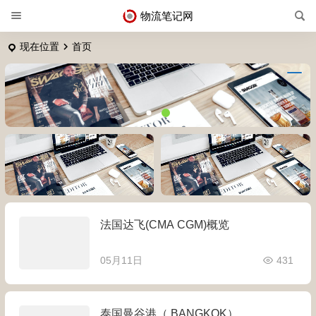
物流笔记网
现在位置
首页
标题
标题
法国达飞(CMA CGM)概览
05月11日
431
泰国曼谷港（ BANGKOK）